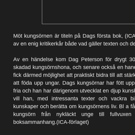
Möt kungsörnen är titeln på Dags första bok, (IC
av en enig kritikerkår både vad gäller texten och de
Av en händelse kom Dag Peterson för drygt 30
skadad kungsörnshona, och senare också en han
fick därmed möjlighet att praktiskt bidra till att
att föda upp ungar. Dags kungsörnar har fött upp
fria och han har därigenom utvecklat en djup ku
vill han, med intressanta texter och vackra b
kunskaper och berätta om kungsörnens liv. Bl a får
kungsörn från nykläckt unge till fullvuxen
boksammanhang.(ICA-förlaget)