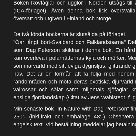
Boken Rovfåglar och ugglor i Norden utsågs til
(ICA-förlaget). Även denna bok fick översval
översatt och utgiven i Finland och Norge.
De två första böckerna är slutsålda på förlaget.
"Öar långt bort-Svalbard och Falklandsöarna" Det 
som Dag Peterson skildrar i denna bok. En hård 
kan överleva i polarnätternas kyla och mörker. M
sommarvärld med sitt eviga dygnsljus, glittrande 
hav. Det är en förmån att få följa med honom p
randområden och möta deras exotiska djurvärld m
valrossar och sälar samt miljontals sjöfåglar 
ensliga fjordlandskap (Citat av Jens Wahlstedt, f.
Min senaste bok "In Nature with Dag Peterson" finns 
250:- (inkl.frakt och embalage 48:-) Observera
engelsk text. Vid beställning meddelar jag betalni